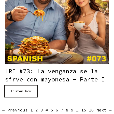
LRI #73: La venganza se la
sirve con mayonesa - Parte I
Listen Now
← Previous
1
2
3
4
5
6
7
8
9
…
15
16
Next →