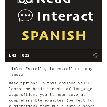
🎧
LRI #023
Title:
Estrella, la estrella no muy
famosa
Description:
In this episode you'll
learn the basic tenants of language
acquisition, you'll hear several
comprehensible examples (perfect for
a dictation) that build into a short