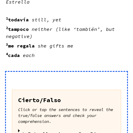
Estrella
1
todavía
still, yet
2
tampoco
neither (like ‘también’, but
negative)
3
me regala
she gifts me
4
cada
each
Cierto/Falso
Click or tap the sentences to reveal the
true/false answers and check your
comprehension.