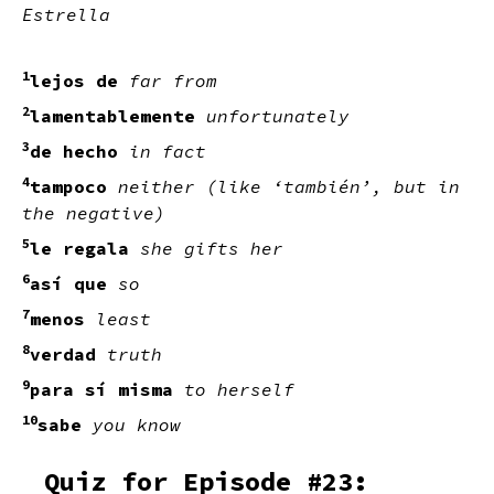
Estrella
1
lejos de
far from
2
lamentablemente
unfortunately
3
de hecho
in fact
4
tampoco
neither (like ‘también’, but in
the negative)
5
le regala
she gifts her
6
así que
so
7
menos
least
8
verdad
truth
9
para sí misma
to herself
10
sabe
you know
Quiz for Episode #23: