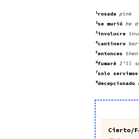
1
rosada
pink
2
se murió
he d
3
involucre
inv
4
cantinero
bar
5
entonces
then
6
fumaré
I’ll s
7
solo servimos
8
decepcionado
Cierto/F