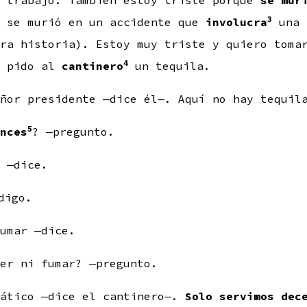
i trabajo. También estoy triste porque
se mur
3
l se murió en un accidente que
involucra
una 
tra historia). Estoy muy triste y quiero toma
4
e pido al
cantinero
un tequila.
ñor presidente —dice él—. Aquí no hay tequil
5
nces
? —pregunto.
 —dice.
digo.
umar —dice.
er ni fumar? —pregunto.
mático —dice el cantinero—.
Solo servimos dec