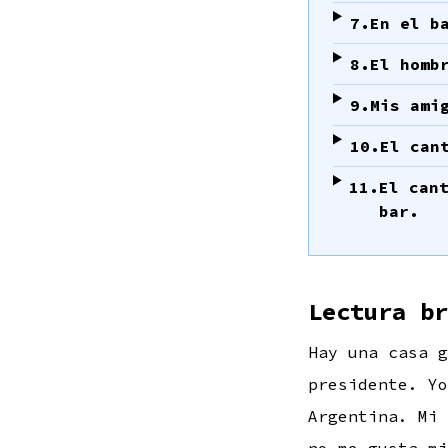
7.
En el b
8.
El homb
9.
Mis ami
10.
El can
11.
El can
bar.
Lectura br
Hay una casa 
presidente. Yo
Argentina. Mi 