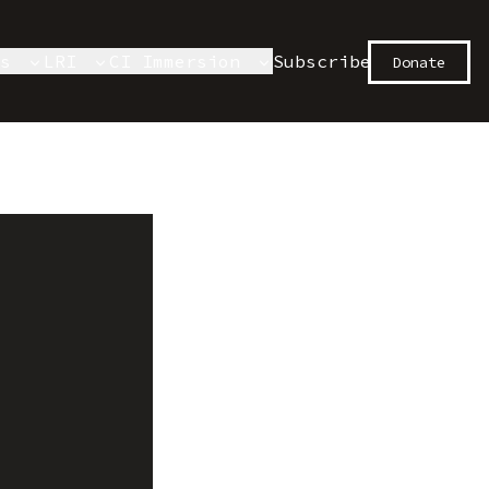
es
LRI
CI Immersion
Subscribe
Donate