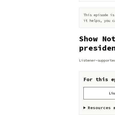
This episode is
it helps, you c
Show No
preside
Listener-supporte
For this e
Lis
Resources 