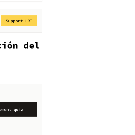
Support LRI
ción del
ement quiz