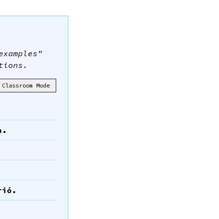
examples"
tions.
Classroom Mode
a.
rió.