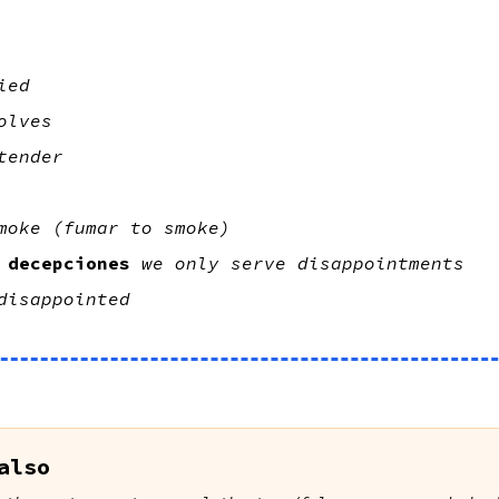
ied
olves
tender
moke (fumar to smoke)
 decepciones
we only serve disappointments
disappointed
also