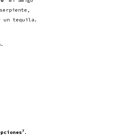
ió
mi amigo
serpiente,
r un tequila.
a.
7
epciones
.