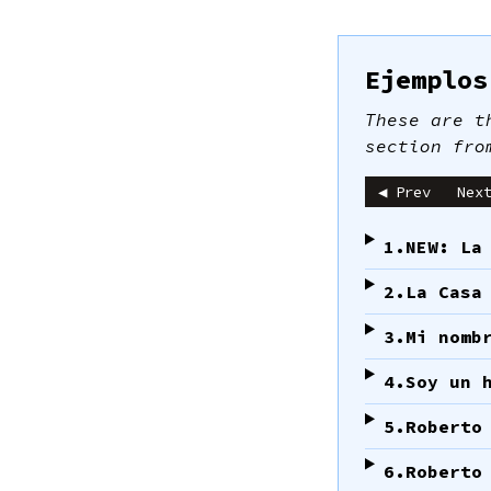
Ejemplos
These are t
section fro
◀ Prev
Nex
1.
NEW: La
2.
La Casa
3.
Mi nomb
4.
Soy un 
5.
Roberto
6.
Roberto