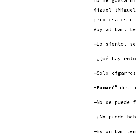
no me gusta m
Miguel (Migue
pero esa es o
Voy al bar. L
—Lo siento, se
—¿Qué hay
ento
—Solo cigarros
6
-
Fumaré
dos —
—No se puede f
—¿No puedo beb
—Es un bar te