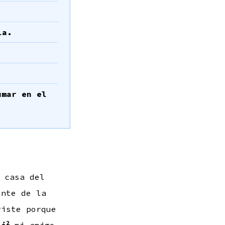
la.
umar en el
 casa del
ente de la
riste porque
2