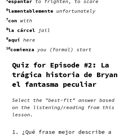
espantar
to frighten, to scare
6
lamentablemente
unfortunately
7
con
with
8
la cárcel
jail
9
aquí
here
10
comienza
you (formal) start
Quiz for Episode #2: La
trágica historia de Bryan
el fantasma peculiar
Select the "best-fit" answer based
on the listening/reading from this
lesson.
1. ¿Qué frase mejor describe a