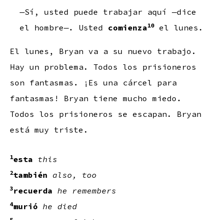
—Sí, usted puede trabajar aquí —dice
10
el hombre—. Usted
comienza
el lunes.
El lunes, Bryan va a su nuevo trabajo.
Hay un problema. Todos los prisioneros
son fantasmas. ¡Es una cárcel para
fantasmas! Bryan tiene mucho miedo.
Todos los prisioneros se escapan. Bryan
está muy triste.
1
esta
this
2
también
also, too
3
recuerda
he remembers
4
murió
he died
5