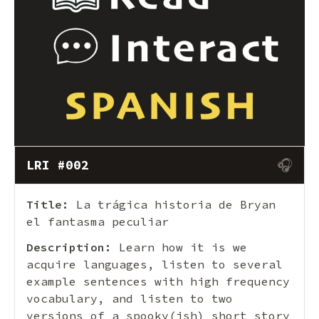
🎧
LRI #002
Title:
La trágica historia de Bryan
el fantasma peculiar
Description:
Learn how it is we
acquire languages, listen to several
example sentences with high frequency
vocabulary, and listen to two
versions of a spooky(ish) short story