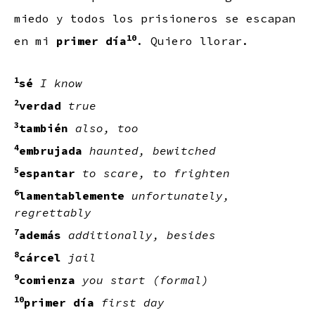
miedo y todos los prisioneros se escapan
10
en mi
primer día
. Quiero llorar.
1
sé
I know
2
verdad
true
3
también
also, too
4
embrujada
haunted, bewitched
5
espantar
to scare, to frighten
6
lamentablemente
unfortunately,
regrettably
7
además
additionally, besides
8
cárcel
jail
9
comienza
you start (formal)
10
primer día
first day