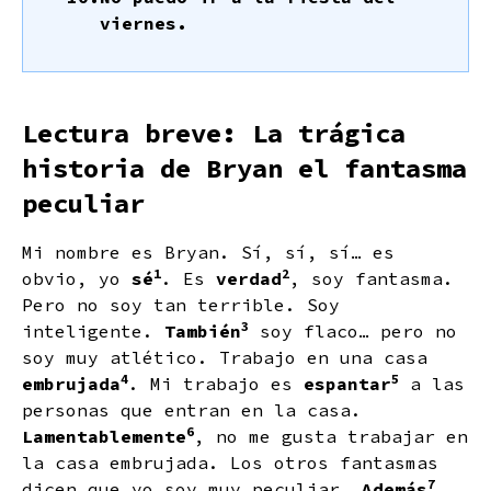
viernes.
Lectura breve: La trágica
historia de Bryan el fantasma
peculiar
Mi nombre es Bryan. Sí, sí, sí… es
1
2
obvio, yo
sé
. Es
verdad
, soy fantasma.
Pero no soy tan terrible. Soy
3
inteligente.
También
soy flaco… pero no
soy muy atlético. Trabajo en una casa
4
5
embrujada
. Mi trabajo es
espantar
a las
personas que entran en la casa.
6
Lamentablemente
, no me gusta trabajar en
la casa embrujada. Los otros fantasmas
7
dicen que yo soy muy peculiar.
Además
,